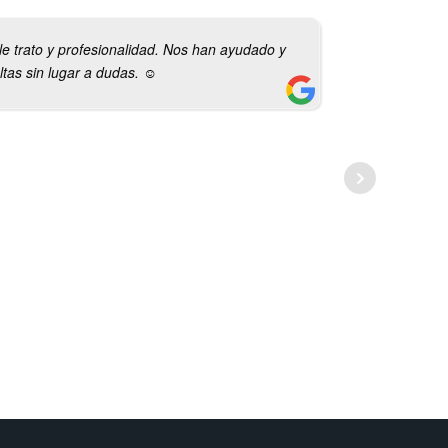
le trato y profesionalidad. Nos han ayudado y
as sin lugar a dudas. ☺️
experie
conmigo
recome