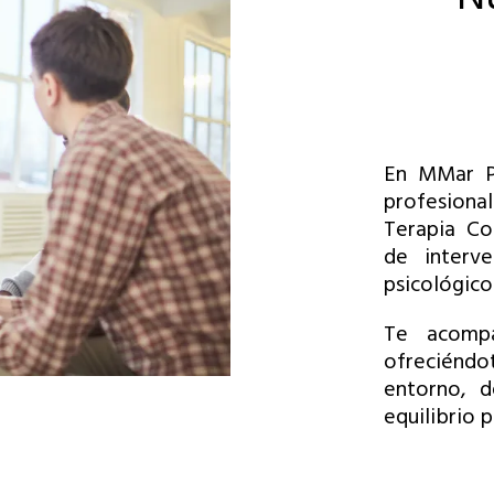
En MMar P
profesion
Terapia Co
de interve
psicológico
Te acomp
ofreciéndo
entorno, 
equilibrio p